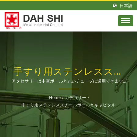
日本語
手すり用ステンレススチ
ールボールとキャピタル
アクセサリーは中空ボールと丸いチューブに適用できます -
外部、チューブに装着します / ステンレス製の階段手すりや
| 壁掛けスチール手すり
手すりの専門メーカーです。丸管や角管の転送や固定などの
Home
/
カテゴリー
/
問題を解決します。さまざまな直径やサイズのジョイントや
＆手すりアクセサリー製
手すり用ステンレススチールボールとキャピタル
アクセサリーの完全なラインナップを取り揃えています。お
造メーカー | DAH SHI
問い合わせはお電話または公式LINEアカウント：@dahshi
に追加してください。