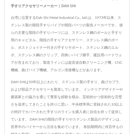
手すりアクセサリーメーカー | DAH SHI
台湾に位置するDah Shi Metal Industrial Co., Ltd.は、1973年以来、ス
テンレス製の階段手すりパイプや階段パーツの製造メーカーです。 彼
らの主要な階段の手すりパーツには、ステンレス鋼のボールと手すり
用のキャピタル、階段の手すりアクセサリー、ステンレス鋼のボー
ル、ポストジョイナー付きの手すりサポート、ステンレス鋼のエル
ボ、ステンレス鋼のクリップ、四角いパイプ継手、建設用ハードウェ
アが含まれており、製造ラインには超音波自動クリーニング機、CNC
機械、曲げパイプ機械、アルゴン溶接機などがあります。
DAH SHIは50年以上にわたり、ステンレス製の手すり、曲げカプラ、
および部品アクセサリーを製造しています。 インテリアデザイナーや
建築家との協力を通じて豊富な経験を積み、芸術的かつ技術的な完璧
さを追求してきたことを誇りに思い、中央標準局に登録された10以上
の特許でカバーされた手すりのラインを購入者に自信を持って提供し
ています。 DAH SHIの階段の手すりやステンレス製品のデザインは、
世界中のバイヤーから注目を集めています。 有効期間内に何百件もの