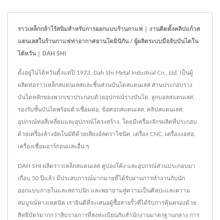
ราวเหล็กกล้าไร้สนิมสำหรับการออกแบบร้านกาแฟ | งานติดตั้งคลิปแก้วส
แตนเลสในร้านกาแฟท่าอากาศยานโดมินิกัน / ผู้ผลิตระบบมือจับบันไดใน
ไต้หวัน | DAH SHI
ตั้งอยู่ในไต้หวันตั้งแต่ปี 1973, Dah Shi Metal Industrial Co., Ltd. เป็นผู้
ผลิตท่อราวเหล็กสแตนเลสและชิ้นส่วนบันไดสแตนเลส ส่วนประกอบราง
บันไดหลักของพวกเขาประกอบด้วยอุปกรณ์รางบันได, ลูกบอลสแตนเลส,
รองรับชั้นบันไดพร้อมตัวเชื่อมต่อ, ข้อศอกสแตนเลส, คลิปสแตนเลส,
อุปกรณ์ท่อสี่เหลี่ยมและอุปกรณ์โครงสร้าง, โดยมีเครื่องจักรผลิตที่ประกอบ
ด้วยเครื่องล้างอัตโนมัติด้วยเสียงอัลตราโซนิค, เครื่อง CNC, เครื่องงอท่อ,
เครื่องเชื่อมอาร์กอนและอื่น ๆ
DAH SHI ผลิตราวเหล็กสแตนเลส คูปองโค้ง และอุปกรณ์ส่วนประกอบมา
เกือบ 50 ปีแล้ว มีประสบการณ์มากมายที่ได้รับผ่านการทำงานกับนัก
ออกแบบภายในและสถาปนิก และพยายามสู่ความเป็นศิลปะและความ
สมบูรณ์ทางเทคนิค เรายินดีที่จะเสนอผู้ซื้อสายรั้วที่ได้รับการคุ้มครองด้วย
สิทธิบัตรมากกว่าสิบรายการที่ลงทะเบียนกับสำนักงานมาตรฐานกลาง การ