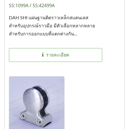
SS:1099A / SS:42499A
DAH SHI แผ่นฐานติดราวเหล็กสแตนเลส
สำหรับอุปกรณ์ราวมือ มีตัวเลือกหลากหลาย
สำหรับการออกแบบที่แตกต่างกัน...
รายละเอียด