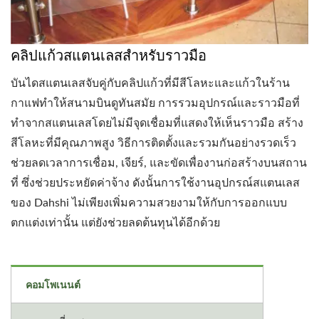
คลิปแก้วสแตนเลสสำหรับราวมือ
บันไดสแตนเลสจับคู่กับคลิปแก้วที่มีสีโลหะและแก้วในร้าน
กาแฟทำให้สนามบินดูทันสมัย การรวมอุปกรณ์และราวมือที่
ทำจากสแตนเลสโดยไม่มีจุดเชื่อมที่แสดงให้เห็นราวมือ สร้าง
สีโลหะที่มีคุณภาพสูง วิธีการติดตั้งและรวมกันอย่างรวดเร็ว
ช่วยลดเวลาการเชื่อม, เจียร์, และขัดเพื่องานก่อสร้างบนสถาน
ที่ ซึ่งช่วยประหยัดค่าจ้าง ดังนั้นการใช้งานอุปกรณ์สแตนเลส
ของ Dahshi ไม่เพียงเพิ่มความสวยงามให้กับการออกแบบ
ตกแต่งเท่านั้น แต่ยังช่วยลดต้นทุนได้อีกด้วย
คอมโพเนนต์