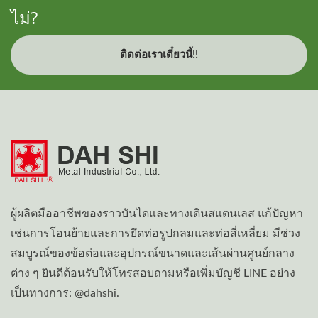
ไม่?
ติดต่อเราเดี๋ยวนี้!!
ผู้ผลิตมืออาชีพของราวบันไดและทางเดินสแตนเลส แก้ปัญหา
เช่นการโอนย้ายและการยึดท่อรูปกลมและท่อสี่เหลี่ยม มีช่วง
สมบูรณ์ของข้อต่อและอุปกรณ์ขนาดและเส้นผ่านศูนย์กลาง
ต่าง ๆ ยินดีต้อนรับให้โทรสอบถามหรือเพิ่มบัญชี LINE อย่าง
เป็นทางการ: @dahshi.