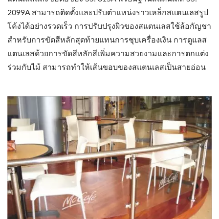
2099A สามารถติดตั้งและปรับตำแหน่งราวเหล็กสแตนเลสรูป
โค้งได้อย่างรวดเร็ว การปรับปรุงผิวของสแตนเลสใช้ล้อกัญชา
สำหรับการขัดสีหลักสุดท้ายแทนการชุบเครื่องเงิน การดูแลส
แตนเลสด้วยการขัดสีหลักสีเพิ่มความสวยงามและการตกแต่ง
ร่วมกับไม้ สามารถทำให้เส้นขอบของสแตนเลสเป็นสายอ่อน