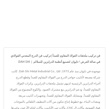
فن تركيب ملحقات الفولاذ المقاوم للصدأ|تركيب فن الدرج المعدني الفولاذي
في صالة العرض / تايوان لتصنيع أنظمة الدرابزين للسلالم | DAH SHI
موجودة في تايوان منذ عام 1973، Dah Shi Metal Industrial Co., Ltd. كانت
شركة مصنعة لأنابيب حواجز الدرج من الفولاذ المقاوم للصدأ وقطع الدرج.
أجزاء الدرابزين الرئيسية لديهم تشمل ملحقات الدرابزين، وكرات الفولاذ
المقاوم للصدأ، ودعم الدرابزين مع مشترك العمود، والكوع المصنوع من الفولاذ
المقاوم للصدأ، ومشابك الفولاذ المقاوم للصدأ، وتجهيزات أنابيب مربعة
ومعدات البناء، مع خطوط إنتاج تتكون من آلات التنظيف التلقائي بالموجات
فوق الصوتية، وآلات الـ CNC، وآلات ثني الأنابيب، وآلات لحام الأرجون وغيرها.