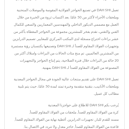
تعمل DAH SHI في تصنيع الحواجز الفولاذية المقوسة والموصلات المنحنية
وملحقات الأجزاء لأكثر من 50 عامًا. بعد اكتساب ثروة من الخبرة من خلال
العمل مع مصممي الديكور الداخلي والمهندسين المعماريين والسعي للكمال
الفني والتقني، نقدم بفخر للمشترين مجموعة من الحواجز المغطاة بأكثر من
عشر براءات اختراع مسجلة لدى المكتب المركزي للمعايير. تصميم الدرابزين
وتجهيزات الفولاذ المقاوم للصدأ لـ DAH SHI وتصنيعها يكتسبان رؤية مستمرة
من المشترين العالميين. تم منح مئات الحالات من البراءات وامتلاك أكثر من
20 حالة من البراءات خلال فترة الصلاحية، يتم إنتاج الحواجز والتجهيزات
المصنوعة من الفولاذ المقاوم للصدأ لـ DAH SHI بمهنية.
تعمل DAH SHI على تقديم منتجات عالية الجودة في مجال الحواجز المعدنية
وملحقات الأنابيب، بتقنية متقدمة وخبرة تمتد لمدة 50 عامًا، حيث يتم تلبية
مطالب كل عميل.
يُرحب بكم DAH SHI للاطلاع على حواجزنا المعدنية
كرة من الفولاذ المقاوم للصدأ
,
ملحقات من الفولاذ المقاوم للصدأ
,
مسند للقدم للبار
,
تجهيزات الدرابزين
,
أغطية نهاية من الفولاذ المقاوم للصدأ
,
قاعدة من الفولاذ المقاوم للصدأ
,
حاجز معدل
ولا تتردد في
الاتصال بنا
.