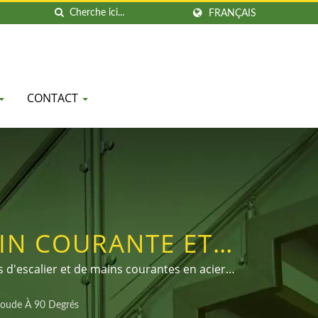
FRANÇAIS
CONTACT
AIN COURANTE ET
ÉS AU MUR | DAH
 d'escalier et de mains courantes en acier
dispose d'une gamme complète de raccords et
oude À 90 Degrés
nements ou ajouter le compte LINE officiel :