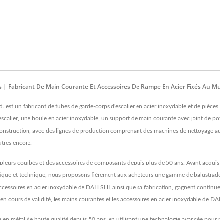
s | Fabricant De Main Courante Et Accessoires De Rampe En Acier Fixés Au M
. est un fabricant de tubes de garde-corps d'escalier en acier inoxydable et de pièces
calier, une boule en acier inoxydable, un support de main courante avec joint de pot
e construction, avec des lignes de production comprenant des machines de nettoyage 
utres encore.
leurs courbés et des accessoires de composants depuis plus de 50 ans. Ayant acquis u
rtistique et technique, nous proposons fièrement aux acheteurs une gamme de balustrad
accessoires en acier inoxydable de DAH SHI, ainsi que sa fabrication, gagnent continue
en cours de validité, les mains courantes et les accessoires en acier inoxydable de D
 en métal de haute qualité depuis 50 ans, en utilisant une technologie avancée pour 