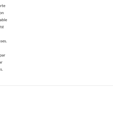
rte
ion
dable
ité
ses.
 par
ar
s.