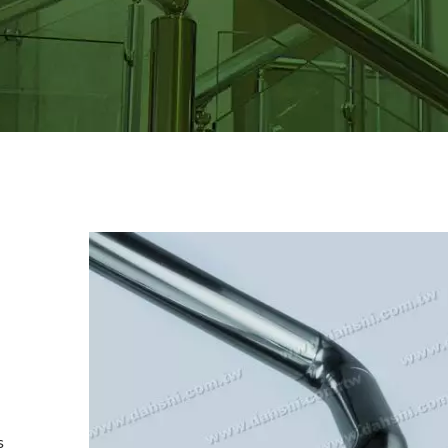
@dahshi.
s