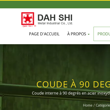
PAGE D'ACCUEIL
À PROPOS
PROD
COUDE À 90 DEG
ACCESSOIRES DE
Coude interne à 90 degrés en acier inoxyd
inoxydable. Il résout des problèmes tels q
Home
/
Catégorie
d'accessoires de différents diamètres et ta