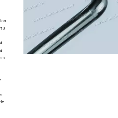
elon
yau
st
ns
3mm
e
per
 de