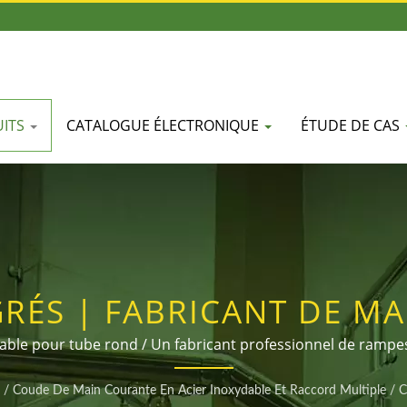
UITS
CATALOGUE ÉLECTRONIQUE
ÉTUDE DE CAS
RÉS | FABRICANT DE M
 RAMPE EN ACIER MONT
able pour tube rond / Un fabricant professionnel de rampes
ue le transfert et la fixation de tubes ronds et carrés. Il 
SHI
/
Coude De Main Courante En Acier Inoxydable Et Raccord Multiple
/
C
illes. Bienvenue pour appeler pour des demandes de renseig