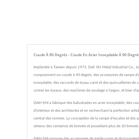
Coude À 90 Degrés - Coude En Acier Inoxydable À 90 Degré
Implantée à Taïwan depuis 1973, Dah Shi Metal Industrial Co., Ltd
comprennent un coude à 90 degrés, des accessoires de rampe d'es
inoxydable, des raccords de tuyau carré et des quincailleries d
cintrer les tuyaux, des machines de soudage à l'argon, et bien d'a
DAH SHI a fabriqué des balustrades en acier inoxydable, des coup
d'intérieur et des architectes et en recherchant la perfection a
central des normes. La conception de la rampe d'escalier et des 
obtenu des centaines de brevets et possédant plus de 20 brevets 
DAH SHI propose des accessoires de garde-corps et de tuyauterie