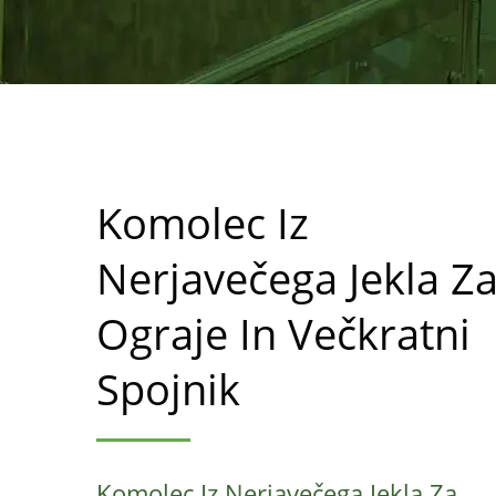
Komolec Iz
Nerjavečega Jekla Z
Ograje In Večkratni
Spojnik
Komolec Iz Nerjavečega Jekla Za