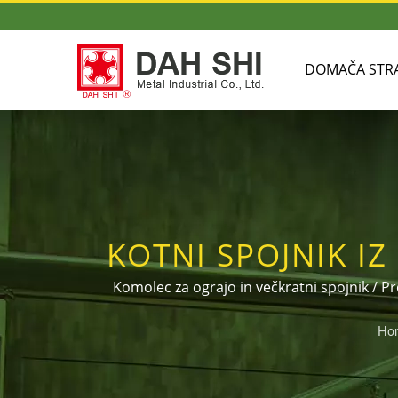
DOMAČA STR
KOTNI SPOJNIK IZ
| PROIZVAJALEC 
Komolec za ograjo in večkratni spojnik / Pr
pritrditev okroglih in kvadratnih cevi. Im
Ho