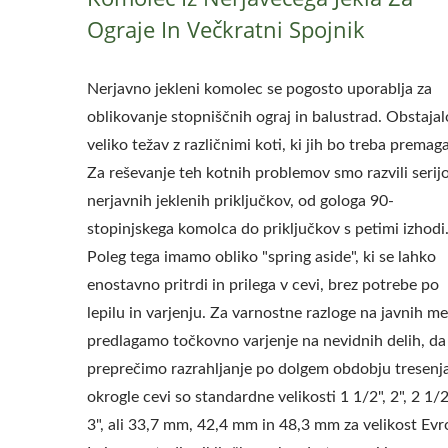
Ograje In Večkratni Spojnik
Nerjavno jekleni komolec se pogosto uporablja za
oblikovanje stopniščnih ograj in balustrad. Obstaja
veliko težav z različnimi koti, ki jih bo treba premaga
Za reševanje teh kotnih problemov smo razvili serij
nerjavnih jeklenih priključkov, od gologa 90-
stopinjskega komolca do priključkov s petimi izhodi
Poleg tega imamo obliko "spring aside", ki se lahko
enostavno pritrdi in prilega v cevi, brez potrebe po
lepilu in varjenju. Za varnostne razloge na javnih me
predlagamo točkovno varjenje na nevidnih delih, da
preprečimo razrahljanje po dolgem obdobju tresenj
okrogle cevi so standardne velikosti 1 1/2", 2", 2 1/2
3", ali 33,7 mm, 42,4 mm in 48,3 mm za velikost Evr