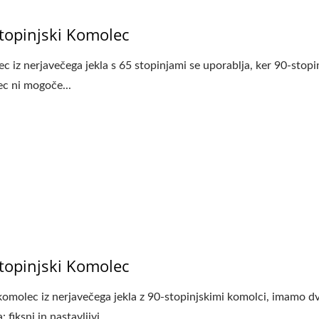
topinjski Komolec
c iz nerjavečega jekla s 65 stopinjami se uporablja, ker 90-stopi
c ni mogoče...
topinjski Komolec
komolec iz nerjavečega jekla z 90-stopinjskimi komolci, imamo d
 fiksni in nastavljivi....