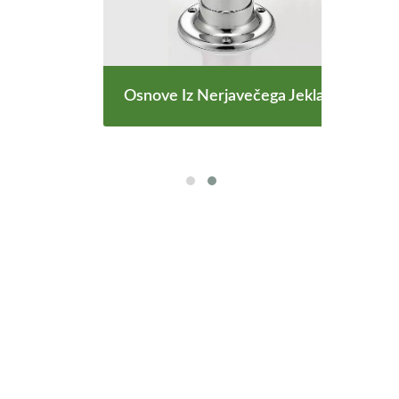
Jekla
Osnove Iz Nerjavečega Jekla
Doda
e