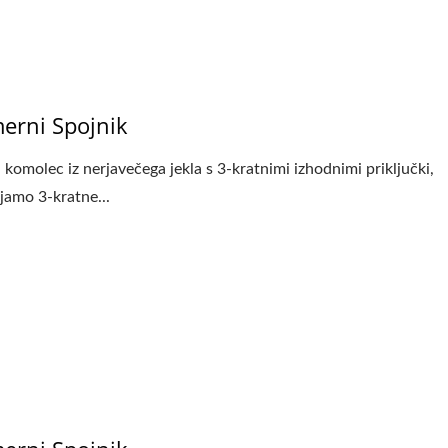
ve Iz Nerjavečega Jekla
Dodatki Iz Nerjavečega 
erni Spojnik
Za Kvadratne Ograj
i komolec iz nerjavečega jekla s 3-kratnimi izhodnimi priključki,
jamo 3-kratne...