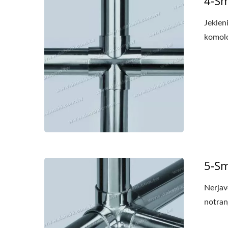
4-Sm
Jeklen
komolc
5-Sm
Nerjav
notran