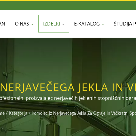
AN
O NAS
IZDELKI
E-KATALOG
ŠTUDIJA 
 NERJAVEČEGA JEKLA IN 
STENSKEGA JEKLENEGA O
ofesionalni proizvajalec nerjavečih jeklenih stopniščnih ograj
a popoln nabor spojev in dodatkov različnih premerov in veli
ZA ROČAJE | DAH SHI
me
/
Kategorija
/
Komolec Iz Nerjavečega Jekla Za Ograje In Večkratni Spo
dodajanje uradnega računa LINE: @dahshi.