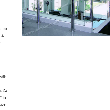
lo bo
ti.
o
.
stih
a. Za
" in
ope.