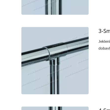
Dodatki Iz Nerjavečega Jekla
Osno
3-Sm
Za Kvadratne Ograje
Jeklen
dobavl