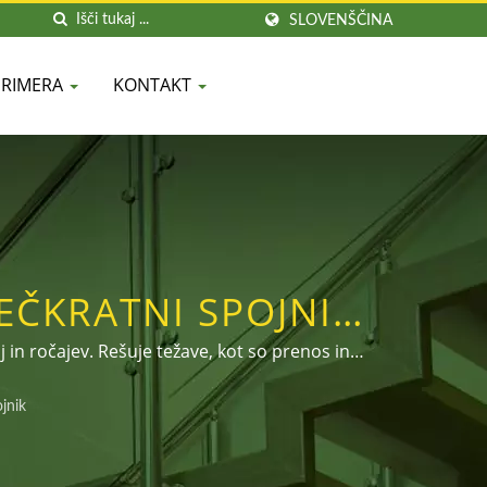
SLOVENŠČINA
PRIMERA
KONTAKT
VEČKRATNI SPOJNIK
GRAJNEGA DODATKA
 in ročajev. Rešuje težave, kot so prenos in
kosti. Dobrodošli klic za povpraševanje ali
jnik