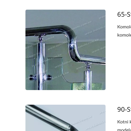
65-S
Komole
komole
90-S
Kotni 
modela: