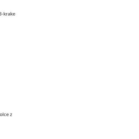
 3-krake
olce z