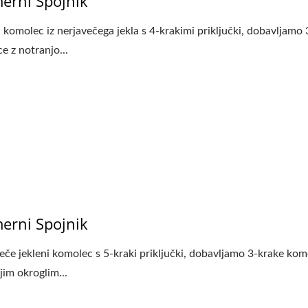
erni Spojnik
i komolec iz nerjavečega jekla s 4-krakimi priključki, dobavljamo
e z notranjo...
erni Spojnik
eče jekleni komolec s 5-kraki priključki, dobavljamo 3-krake kom
jim okroglim...