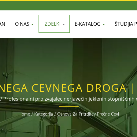
AN
O NAS
IZDELKI
E-KATALOG
ŠTUDIJA 
NEGA CEVNEGA DROGA |
NIH OGRAJ IN DODATKOV 
i / Profesionalni proizvajalec nerjavečih jeklenih stopniščnih
Ima popoln nabor spojev in dodatkov različnih premerov in vel
SHI
Home
/
Kategorija
/
Osnova Za Pritrditev Prečne Cevi
dodajanje uradnega računa LINE: @dahshi.