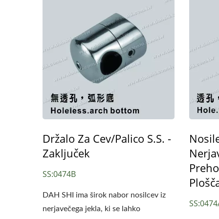
Držalo Za Cev/palico S.S. -
Nosile
Zaključek
Nerja
Dodatki Iz Nerjavečega Jekla
Osno
Preho
SS:0474B
Za Kvadratne Ograje
Plošč
DAH SHI ima širok nabor nosilcev iz
SS:0474
nerjavečega jekla, ki se lahko