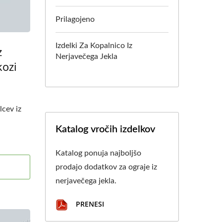
Prilagojeno
Izdelki Za Kopalnico Iz
z
Nerjavečega Jekla
kozi
cev iz
Katalog vročih izdelkov
Katalog ponuja najboljšo
prodajo dodatkov za ograje iz
nerjavečega jekla.
PRENESI