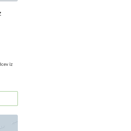
z
cev iz