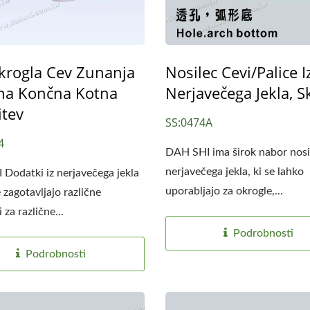
Okrogla Cev Zunanja
Nosilec Cevi/palice I
na Končna Kotna
Nerjavečega Jekla, S
itev
SS:0474A
4
DAH SHI ima širok nabor nosil
nerjavečega jekla, ki se lahko
Dodatki iz nerjavečega jekla
uporabljajo za okrogle,...
 zagotavljajo različne
za različne...
Podrobnosti
Podrobnosti