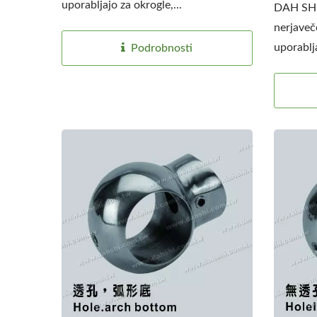
uporabljajo za okrogle,...
DAH SHI 
nerjaveče
uporablja
Podrobnosti