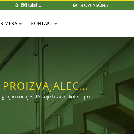
SLOVENŠČINA
PRIMERA
KONTAKT
 PROIZVAJALEC
ZA ROČAJE | DAH
 ograj in ročajev. Rešuje težave, kot so prenos
ikosti. Dobrodošli klic za povpraševanje ali