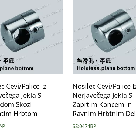
c Cevi/palice Iz
Nosilec Cevi/palice I
večega Jekla S
Nerjavečega Jekla S
ve Iz Nerjavečega Jekla
Dodatki Iz Nerjavečega 
dom Skozi
Zaprtim Koncem In
Za Kvadratne Ograj
atim Hrbtom
Ravnim Hrbtnim De
AP
SS:0474BP