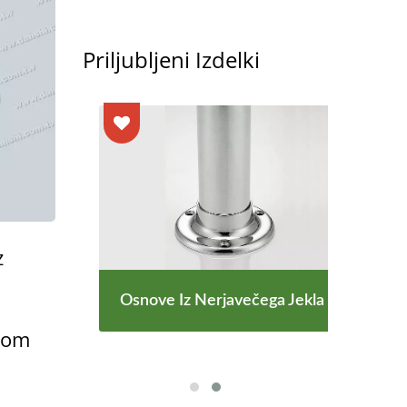
Priljubljeni Izdelki
z
Jekla
Osnove Iz Nerjavečega Jekla
Doda
e
lom