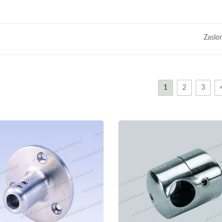
Zaslo
1
2
3