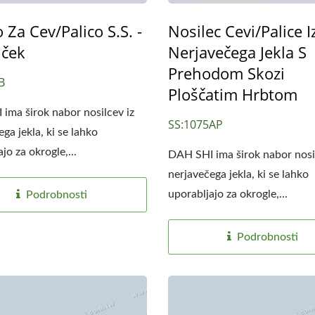
 Za Cev/palico S.S. -
Nosilec Cevi/palice I
uček
Nerjavečega Jekla S
Prehodom Skozi
B
Ploščatim Hrbtom
ima širok nabor nosilcev iz
SS:1075AP
ga jekla, ki se lahko
jo za okrogle,...
DAH SHI ima širok nabor nosil
nerjavečega jekla, ki se lahko
uporabljajo za okrogle,...
Podrobnosti
Podrobnosti