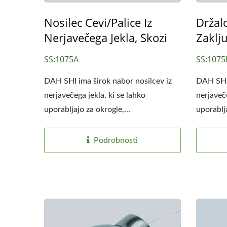
Nosilec Cevi/palice Iz
Držalo
Nerjavečega Jekla, Skozi
Zaklj
SS:1075A
SS:1075
DAH SHI ima širok nabor nosilcev iz
DAH SHI 
nerjavečega jekla, ki se lahko
nerjaveče
uporabljajo za okrogle,...
uporablja
Podrobnosti