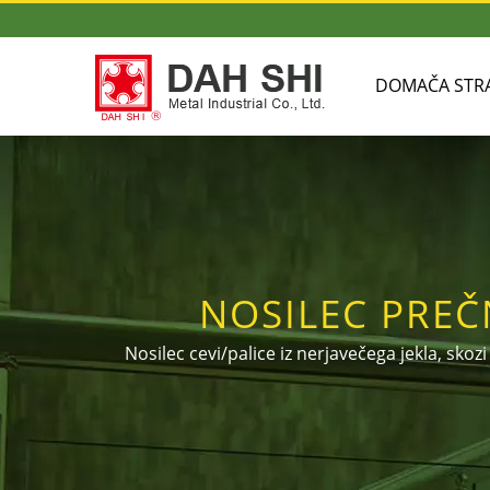
DOMAČA STR
NOSILEC PREČ
STENSKIH JEKLE
Nosilec cevi/palice iz nerjavečega jekla, skoz
in pritrditev okroglih in kvadratnih cevi. 