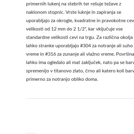
primernih lukenj na stebrih ter rešuje težave z
naklonom stopnic. Vrste luknje in zapiranja se
uporabljajo za okrogle, kvadratne in pravokotne cev
velikosti od 12 mm do 2 1/2", kar vključuje vse
standardne velikosti cevi na trgu. Za različna okolja
lahko stranke uporabljajo #304 za notranje ali suho
vreme in #316 za zunanje ali vlažno vreme. Površin
lahko ima ogledalo ali mat zaključek, nato pa se bar
spremenijo v titanovo zlato, črno ali katero koli bar
primerno za notranjo obliko doma.