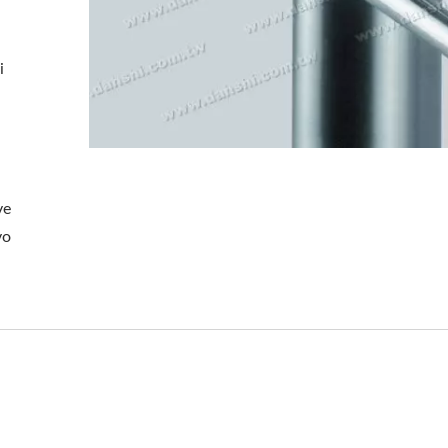
i
a
ve
vo