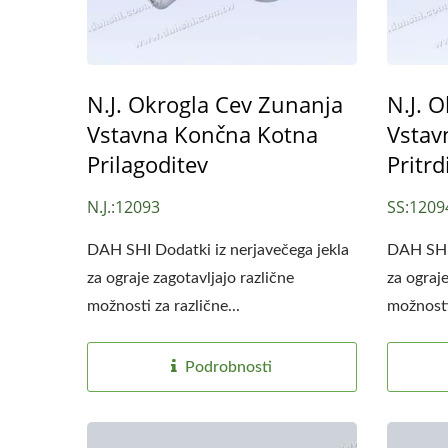
N.J. Okrogla Cev Zunanja
N.J. 
Vstavna Končna Kotna
Vstav
Prilagoditev
Pritrd
N.J.:12093
SS:1209
DAH SHI Dodatki iz nerjavečega jekla
DAH SHI 
za ograje zagotavljajo različne
za ograje
možnosti za različne...
možnosti 
Podrobnosti