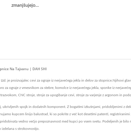
zmanjšujejo...
topnice Na Tajvanu | DAH SHI
d. je proizvajalec cevi za ograje iz nerjavečega jekla in delov za stopnice.Njihovi glavn
oro za ograje z vmesnikom za stebre, komolce iz nerjavečega jekla, sponke iz nerjavečeg
 ultrazvokom, CNC stroje, stroje za upogibanje cevi, stroje za varjenje z argonom in pod
j, ukrivljenih spojk in dodatnih komponent. Z bogatimi izkušnjami, pridobljenimi z delom
mo kupcem linijo balustrad, ki so pokrite z več kot desetimi patenti, registriranimi 
, pridobivata vedno večjo prepoznavnost med kupci po vsem svetu. Podeljenih je bilo
o izdelana s strokovnostjo.