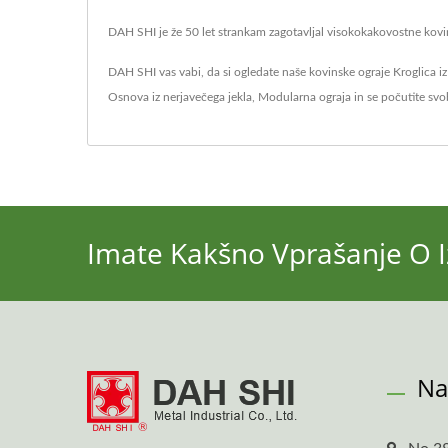
DAH SHI je že 50 let strankam zagotavljal visokokakovostne kovins
DAH SHI vas vabi, da si ogledate naše kovinske ograje
Kroglica i
Osnova iz nerjavečega jekla
,
Modularna ograja
in se počutite sv
Imate Kakšno Vprašanje O I
Na