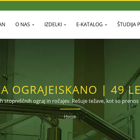
AN
O NAS
IZDELKI
E-KATALOG
ŠTUDIJA 
ZA OGRAJEISKANO | 49 L
ENINE IN NERJAVEČEGA 
h stopniščnih ograj in ročajev. Rešuje težave, kot so prenos 
 premerov in velikosti. Dobrodošli klic za povpraševanje al
Home