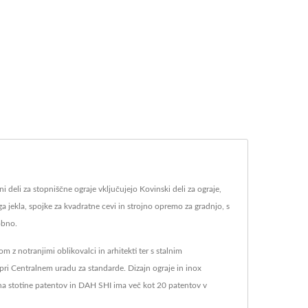
i deli za stopniščne ograje vključujejo Kovinski deli za ograje,
a jekla, spojke za kvadratne cevi in strojno opremo za gradnjo, s
obno.
 z notranjimi oblikovalci in arhitekti ter s stalnim
pri Centralnem uradu za standarde. Dizajn ograje in inox
 na stotine patentov in DAH SHI ima več kot 20 patentov v