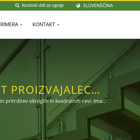
SLOVENŠČINA
PRIMERA
KONTAKT
ET PROIZVAJALEC
JEKLA | DAH SHI
in pritrditev okroglih in kvadratnih cevi. Ima
i dodajanje uradnega računa LINE: @dahshi.