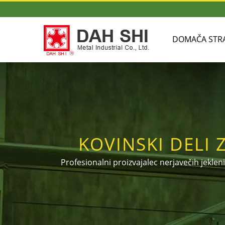
DOMAČA STR
KOVINSKI DELI 
ROČAJEV IZ MED
Profesionalni proizvajalec nerjavečih jekleni
popoln nabor spojev in dodatkov različnih