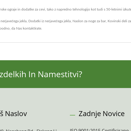
ke ograje in dodatke za cevi, tako z napredno tehnologijo kot tudi s 50-letnimi izkušn
z nerjavečega jekla
,
Dodatki iz nerjavečega jekla
,
Naslon za noge za bar
,
Kovinski deli z
obodno, da
Nas kontaktirate
.
zdelkih In Namestitvi?
š Naslov
Zadnje Novice
ISO 9001:2015 Certificirano