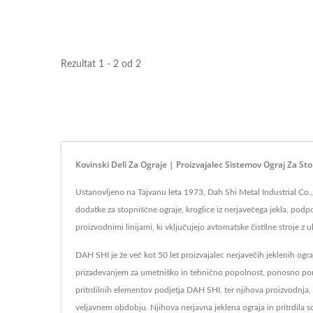
Rezultat 1 - 2 od 2
Kovinski Deli Za Ograje | Proizvajalec Sistemov Ograj Za S
Ustanovljeno na Tajvanu leta 1973, Dah Shi Metal Industrial Co., Lt
dodatke za stopniščne ograje, kroglice iz nerjavečega jekla, podp
proizvodnimi linijami, ki vključujejo avtomatske čistilne stroje z
DAH SHI je že več kot 50 let proizvajalec nerjavečih jeklenih ogra
prizadevanjem za umetniško in tehnično popolnost, ponosno ponuja
pritrdilnih elementov podjetja DAH SHI, ter njihova proizvodnja
veljavnem obdobju. Njihova nerjavna jeklena ograja in pritrdila s