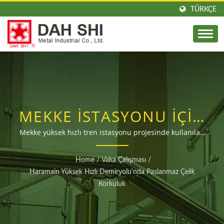
TÜRKÇE
MEKKE İSTASYONU IÇIN
PASLANMAZ ÇELIK
Mekke yüksek hızlı tren istasyonu projesinde kullanılan
özel yapım paslanmaz çelik korkuluk örneği /
KORKULUK VE
Merdivenler için Tayvan Korkuluk Sistemleri Üreticisi |
Home
/
Vaka Çalışması
/
DAH SHI
MERDIVEN DIREKLERI
Haramain Yüksek Hızlı Demiryolu'nda Paslanmaz Çelik
Korkuluk
PARÇALARI | 49 YILLIK
PIRINÇ VE PASLANMAZ