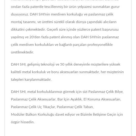
ondan fazla patentle tescillenmiş bir ürün yelpazesi sunmaktan gurur
duyuyoruz. DAH SHI'nin merdiven korkuluğu ve paslanmaz çelik
montaj tasarımı, ve üretimi sürekli olarak dünya çapındaki alıcıların
dikkatini çekmektedir. Geçerli süre içinde yüzlerce patent başvurusu
yapılmış ve 20'den fazla patent alınmış olan DAH SHI'nin paslanmaz
çelik merdiven korkulukları ve bağlantı parçaları profesyonellikle
üretilmektedir.
DAH SHI, gelişmiş teknoloji ve 50 yıllık deneyimle müşterilere yüksek
kaliteli metal korkuluk ve boru aksesuarları sunmaktadır, her müşterinin
talepleri karşılanmaktadır.
DAH SHI, metal korkuluklarımızı görmek için sizi
Paslanmaz Çelik Bilye
,
Paslanmaz Çelik Aksesuarlar
,
Bar İçin Ayaklık
,
El Koruma Aksesuarları
,
Paslanmaz Çelik Uç Tıkaçlar
,
Paslanmaz Çelik Taban
,
Modüler Balkon Korkuluğu
davet ediyor ve
Bizimle İletişime Geçin
için
özgür hissedin.