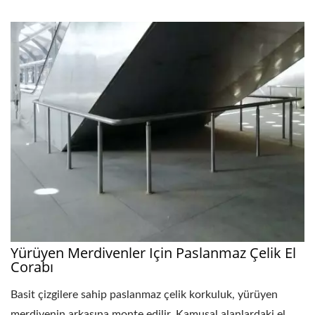
Yürüyen Merdivenler Için Paslanmaz Çelik El
Corabı
Basit çizgilere sahip paslanmaz çelik korkuluk, yürüyen
merdivenin arkasına monte edilir. Kamusal alanlardaki el