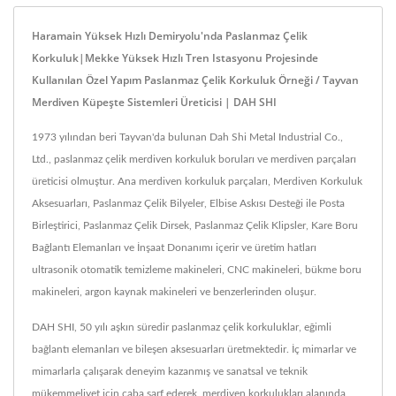
Haramain Yüksek Hızlı Demiryolu'nda Paslanmaz Çelik
Korkuluk|Mekke Yüksek Hızlı Tren Istasyonu Projesinde
Kullanılan Özel Yapım Paslanmaz Çelik Korkuluk Örneği / Tayvan
Merdiven Küpeşte Sistemleri Üreticisi | DAH SHI
1973 yılından beri Tayvan'da bulunan Dah Shi Metal Industrial Co.,
Ltd., paslanmaz çelik merdiven korkuluk boruları ve merdiven parçaları
üreticisi olmuştur. Ana merdiven korkuluk parçaları, Merdiven Korkuluk
Aksesuarları, Paslanmaz Çelik Bilyeler, Elbise Askısı Desteği ile Posta
Birleştirici, Paslanmaz Çelik Dirsek, Paslanmaz Çelik Klipsler, Kare Boru
Bağlantı Elemanları ve İnşaat Donanımı içerir ve üretim hatları
ultrasonik otomatik temizleme makineleri, CNC makineleri, bükme boru
makineleri, argon kaynak makineleri ve benzerlerinden oluşur.
DAH SHI, 50 yılı aşkın süredir paslanmaz çelik korkuluklar, eğimli
bağlantı elemanları ve bileşen aksesuarları üretmektedir. İç mimarlar ve
mimarlarla çalışarak deneyim kazanmış ve sanatsal ve teknik
mükemmeliyet için çaba sarf ederek, merdiven korkulukları alanında