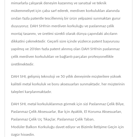
mimarlarla çalışarak deneyim kazanmış ve sanatsal ve teknik
mükemmeliyet için çaba sarf ederek, merdiven korkulukları alanında
ondan fazla patentle tescillenmiş bir ürün yelpazesi sunmaktan gurur
duyuyoruz. DAH SHI'nin merdiven korkuluğu ve paslanmaz çelik
montaj tasarımı, ve üretimi sürekli olarak dünya çapındaki alıcıların
dikkatini çekmektedir. Geçerli süre içinde yüzlerce patent başvurusu
yapılmış ve 20'den fazla patent alınmış olan DAH SHI'nin paslanmaz
çelik merdiven korkulukları ve bağlantı parçaları profesyonellikle
üretilmektedir.
DAH SHI, gelişmiş teknoloji ve 50 yıllık deneyimle müşterilere yüksek
kaliteli metal korkuluk ve boru aksesuarları sunmaktadır, her müşterinin
talepleri karşılanmaktadır.
DAH SHI, metal korkuluklarımızı görmek için sizi
Paslanmaz Çelik Bilye
,
Paslanmaz Çelik Aksesuarlar
,
Bar İçin Ayaklık
,
El Koruma Aksesuarları
,
Paslanmaz Çelik Uç Tıkaçlar
,
Paslanmaz Çelik Taban
,
Modüler Balkon Korkuluğu
davet ediyor ve
Bizimle İletişime Geçin
için
özgür hissedin.