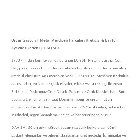
Organizasyon | Metal Merdiven Parçaları Üreticisi & Bar İçin
Ayaklık Üreticisi | DAH SHI
1973 yılından beri Tayvan'da bulunan Dah Shi Metal Industrial Co.,
Ltd., paslanmaz çelik merdiven korkuluk boruları ve merdiven parçaları
üreticisi olmuştur. Ana merdiven korkuluk parçaları, Merdiven Korkuluk
Aksesuarları, Paslanmaz Çelik Bilyeler, Elbise Askısı Desteği ile Posta
Birleştirici, Paslanmaz Çelik Dirsek, Paslanmaz Çelik Klipsler, Kare Boru
Bağlantı Elemanları ve İnşaat Donanımı içerir ve üretim hatları
ultrasonik otomatik temizleme makineleri, CNC makineleri, bükme boru
makineleri, argon kaynak makineleri ve benzerlerinden oluşur.
DAH SHI, 50 yılı aşkın süredir paslanmaz çelik korkuluklar, eğimli
bağlantı elemanları ve bileşen aksesuarları üretmektedir. İç mimarlar ve