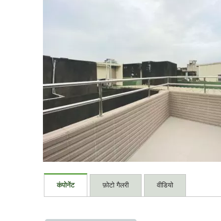
कंपोनेंट
फ़ोटो गैलरी
वीडियो