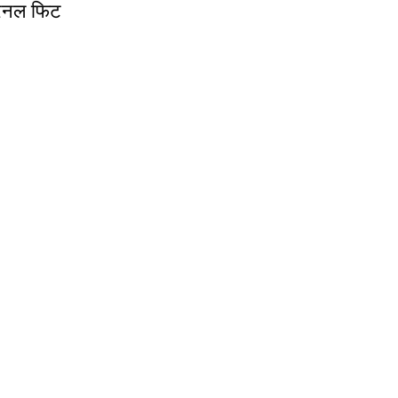
ंटरनल फिट