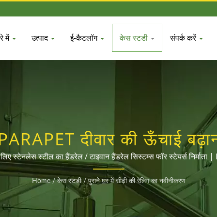
े में
उत्पाद
ई-कैटलॉग
केस स्टडी
संपर्क करें
RAPET दीवार की ऊँचाई बढ़ाना
स्टील हैंडरेल फिटिंग्स निर्माता
े लिए स्टेनलेस स्टील का हैंडरेल / टाइवान हैंडरेल सिस्टम्स फॉर स्टेयर्स निर्मात
Home
/
केस स्टडी
/
पुराने घर में सीढ़ी की रेलिंग का नवीनीकरण