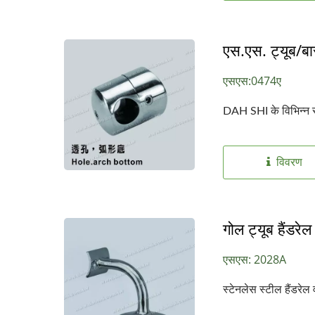
एस.एस. ट्यूब/बार
एसएस:0474ए
DAH SHI के विभिन्न स्
विवरण
गोल ट्यूब हैंडरेल
एसएस: 2028A
स्टेनलेस स्टील हैंडरेल