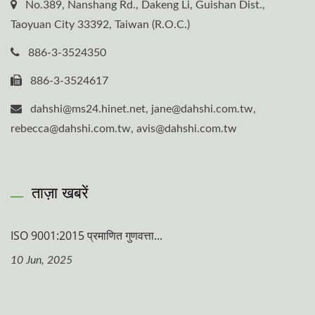
No.389, Nanshang Rd., Dakeng Li, Guishan Dist.,
Taoyuan City 33392, Taiwan (R.O.C.)
886-3-3524350
886-3-3524617
dahshi@ms24.hinet.net, jane@dahshi.com.tw,
rebecca@dahshi.com.tw, avis@dahshi.com.tw
ताज़ा खबरें
ISO 9001:2015 प्रमाणित गुणवत्ता...
10 Jun, 2025