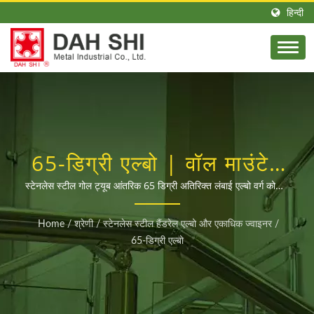
हिन्दी
65-डिग्री एल्बो | वॉल माउंटेड
स्टील हैंडरेल और रेलिंग सहायक
स्टेनलेस स्टील गोल ट्यूब आंतरिक 65 डिग्री अतिरिक्त लंबाई एल्बो वर्ग कोना /
स्टेनलेस स्टील सीढ़ी रेलिंग और हैंडरेलिंग के पेशेवर निर्माता। यह गोल और
निर्माता | DAH SHI
वर्गाकार ट्यूब के स्थानांतरण और स्थिरीकरण जैसी समस्याओं को हल करता है।
Home
/
श्रेणी
/
स्टेनलेस स्टील हैंडरेल एल्बो और एकाधिक ज्वाइनर
/
इसमें विभिन्न व्यास और आकारों के जोड़ों और सहायक उपकरणों की पूरी
65-डिग्री एल्बो
श्रृंखला है। पूछताछ के लिए कॉल करने या आधिकारिक LINE खाते में जोड़ने
के लिए आपका स्वागत है: @dahshi।