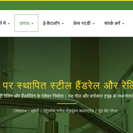
े में
उत्पाद
ई-कैटलॉग
केस स्टडी
संपर्क करें
ार पर स्थापित स्टील हैंडरेल और र
DAH SHI
ढ़ी रेलिंग और हैंडरेलिंग के पेशेवर निर्माता। यह गोल और वर्गाकार ट्यूब के स्थ
पकरणों की पूरी श्रृंखला है। पूछताछ के लिए कॉल करने या आधिकारिक LINE खा
Home
/
श्रेणी
/
स्टेनलेस स्टील मॉड्यूलर बालस्ट्रेड
/
पूरा सेट पोस्ट