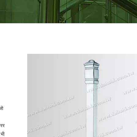
 जो
िरर
 भी