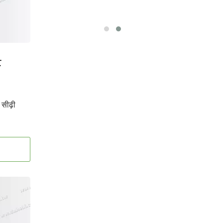
ट
सीढ़ी