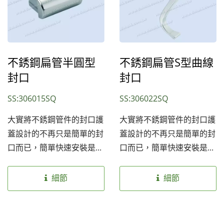
們提供兩種不銹鋼材質
們提供兩種不銹鋼材質
SS304和SS316以因應不同
SS304和SS316以因應不同
環境安裝使用，也提供兩種
環境安裝使用，也提供兩種
表面處理：砂面及亮面，讓
表面處理：砂面及亮面，讓
不銹鋼扁管半圓型
不銹鋼扁管S型曲線
客戶選擇。簡單快速的組合
客戶選擇。簡單快速的組合
封口
封口
及完美的視覺效果是我們的
及完美的視覺效果是我們的
SS:306015SQ
SS:306022SQ
目標。
目標。
大實將不銹鋼管件的封口護
大實將不銹鋼管件的封口護
蓋設計的不再只是簡單的封
蓋設計的不再只是簡單的封
口而已，簡單快速安裝是最
口而已，簡單快速安裝是最
基本的要求，可分為圓管
基本的要求，可分為圓管
用、方管及扁管用，再細分
用、方管及扁管用，再細分
細節
細節
又可分半圓型、平面、球型
又可分半圓型、平面、球型
等等多種外型供客戶選擇，
等等多種外型供客戶選擇，
豐富視覺的變化，增加了藝
豐富視覺的變化，增加了藝