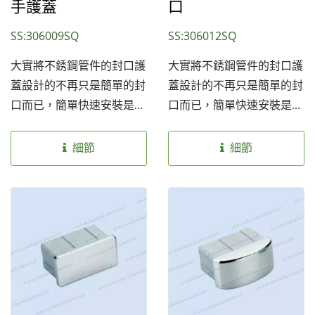
手護蓋
口
SS:306009SQ
SS:306012SQ
大實將不銹鋼管件的封口護
大實將不銹鋼管件的封口護
蓋設計的不再只是簡單的封
蓋設計的不再只是簡單的封
口而已，簡單快速安裝是最
口而已，簡單快速安裝是最
基本的要求，可分為圓管
基本的要求，可分為圓管
用、方管及扁管用，再細分
用、方管及扁管用，再細分
細節
細節
又可分半圓型、平面、球型
又可分半圓型、平面、球型
等等多種外型供客戶選擇，
等等多種外型供客戶選擇，
豐富視覺的變化，增加了藝
豐富視覺的變化，增加了藝
術風格，也可將配件鍍上鈦
術風格，也可將配件鍍上鈦
金色更加高貴典雅的氣質，
金色更加高貴典雅的氣質，
不再只是安全扶手而已；我
不再只是安全扶手而已；我
們提供兩種不銹鋼材質
們提供兩種不銹鋼材質
SS304和SS316以因應不同
SS304和SS316以因應不同