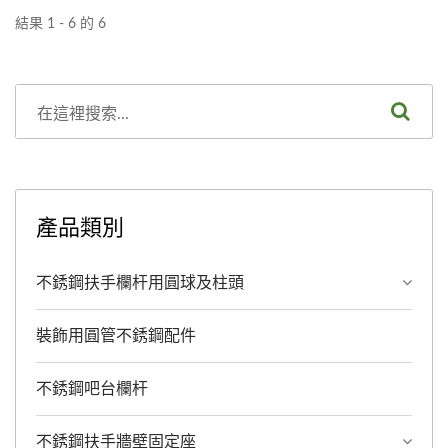
術風格，也可將配件鍍上鈦
術風格，也可將配件鍍上鈦
結果 1 - 6 的 6
金色更加高貴典雅的氣質，
金色更加高貴典雅的氣質，
不再只是安全扶手而已；我
不再只是安全扶手而已；我
們提供兩種不銹鋼材質
們提供兩種不銹鋼材質
SS304和SS316以因應不同
SS304和SS316以因應不同
環境安裝使用，也提供兩種
環境安裝使用，也提供兩種
表面處理：砂面及亮面，讓
表面處理：砂面及亮面，讓
客戶選擇。簡單快速的組合
客戶選擇。簡單快速的組合
產品類別
及完美的視覺效果是我們的
及完美的視覺效果是我們的
目標。
目標。
不銹鋼扶手欄杆用圓球及柱頭
裝飾用圓管不銹鋼配件
不銹鋼吧台欄杆
不銹鋼扶手牆壁固定座