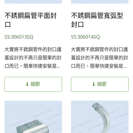
環境安裝使用，也提供兩種
環境安裝使用，也提供兩種
表面處理：砂面及亮面，讓
表面處理：砂面及亮面，讓
不銹鋼扁管平面封
不銹鋼扁管寬弧型
客戶選擇。簡單快速的組合
客戶選擇。簡單快速的組合
口
封口
及完美的視覺效果是我們的
及完美的視覺效果是我們的
SS:306013SQ
SS:306014SQ
目標。
目標。
大實將不銹鋼管件的封口護
大實將不銹鋼管件的封口護
蓋設計的不再只是簡單的封
蓋設計的不再只是簡單的封
口而已，簡單快速安裝是最
口而已，簡單快速安裝是最
基本的要求，可分為圓管
基本的要求，可分為圓管
用、方管及扁管用，再細分
用、方管及扁管用，再細分
細節
細節
又可分半圓型、平面、球型
又可分半圓型、平面、球型
等等多種外型供客戶選擇，
等等多種外型供客戶選擇，
豐富視覺的變化，增加了藝
豐富視覺的變化，增加了藝
術風格，也可將配件鍍上鈦
術風格，也可將配件鍍上鈦
金色更加高貴典雅的氣質，
金色更加高貴典雅的氣質，
不再只是安全扶手而已；我
不再只是安全扶手而已；我