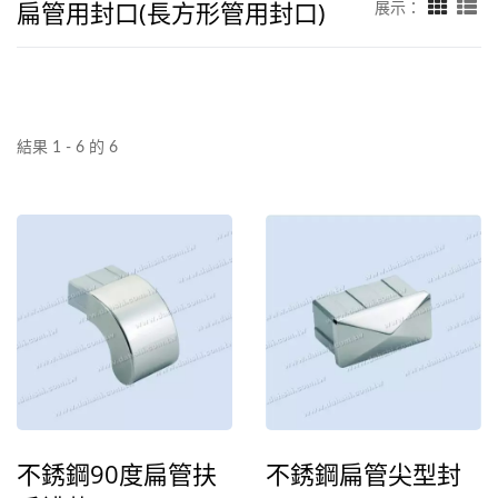
扁管用封口(長方形管用封口)
展示：
結果 1 - 6 的 6
不銹鋼90度扁管扶
不銹鋼扁管尖型封