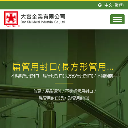
中文 (繁體)
扁管用封口(長方形管用封
口)
不銹鋼管用封口 - 扁管用封口(長方形管用封口) / 不鏽鋼樓梯
欄杆扶手的專業製造商，解決圓管方管的轉接、固定等問題，
各種管徑尺寸的接頭配件齊全，歡迎來電詢問或加官方LINE
首頁
/
產品類別
/
不銹鋼管用封口
/
帳號: @dahshi。
扁管用封口(長方形管用封口)