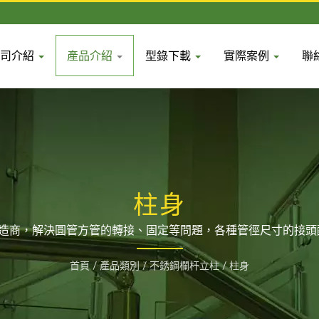
公司介紹
產品介紹
型錄下載
實際案例
聯
柱身
製造商，解決圓管方管的轉接、固定等問題，各種管徑尺寸的接頭配
@dahshi。
首頁
/
產品類別
/
不銹鋼欄杆立柱
/
柱身