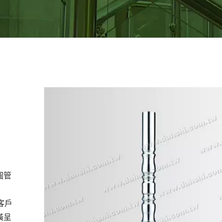
圓管
客戶
潢呈