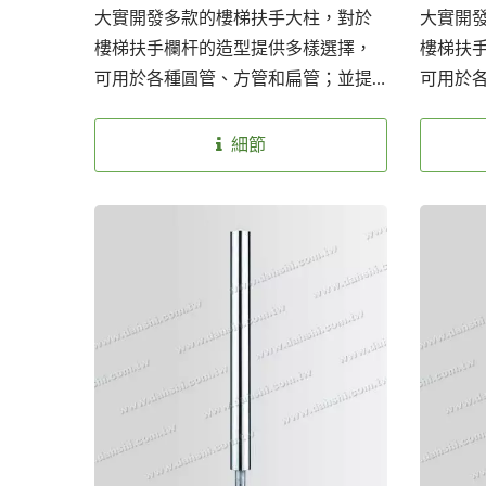
大實開發多款的樓梯扶手大柱，對於
大實開
樓梯扶手欄杆的造型提供多樣選擇，
樓梯扶
可用於各種圓管、方管和扁管；並提
可用於
供兩種不銹鋼材質SS304和SS316以因
供兩種不
應不同環境安裝使用，也提供兩種表
應不同
細節
面處理：砂面及亮面，讓客戶選擇。
面處理