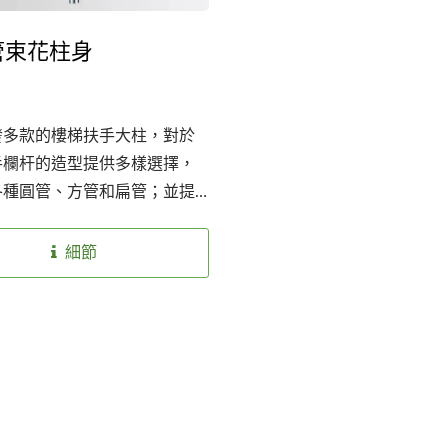
管束花柱身
發多款的樓梯扶手大柱，對於
手欄杆的造型提供多樣選擇，
各種圓管、方管和扁管；並提
銹鋼材質SS304和SS316以因
環境安裝使用，也提供兩種表
細節
tainless Steel Bases
Stainless Steel Access
：砂面及亮面，讓客戶選擇。
For Square Handrai