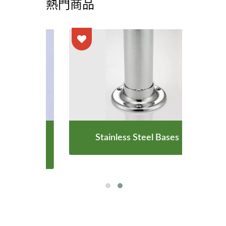
熱門商品
ories
Stainless Steel Bases
Sta
l