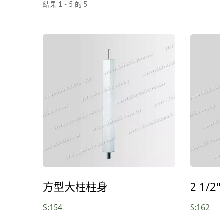
結果 1 - 5 的 5
方型大柱柱身
2 1
S:154
S:162