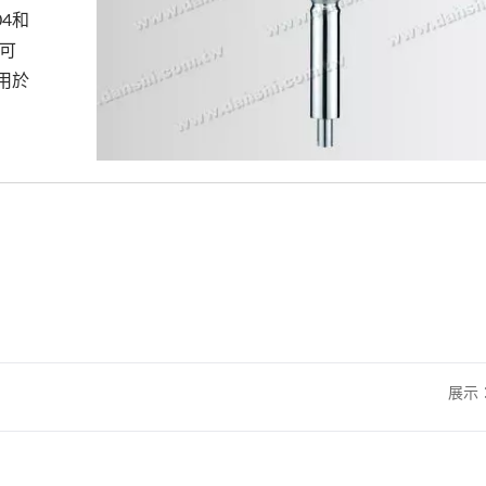
4和
4可
用於
展示