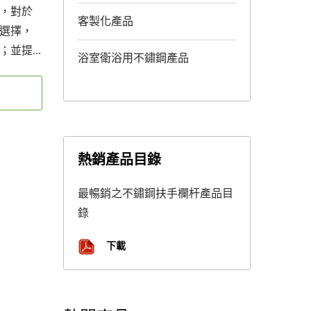
，對於
客製化產品
選擇，
；並提
浴室衛浴用不鏽鋼產品
316以因
兩種表
選擇。
熱銷產品目錄
最暢銷之不鏽鋼扶手欄杆產品目
錄
下載