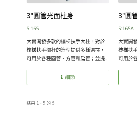
3"圓管光面柱身
3"圓
S:165
S:165A
大實開發多款的樓梯扶手大柱，對於
大實開
樓梯扶手欄杆的造型提供多樣選擇，
樓梯扶
可用於各種圓管、方管和扁管；並提
可用於
供兩種不銹鋼材質SS304和SS316以因
供兩種不
應不同環境安裝使用，也提供兩種表
應不同
細節
Stainless Steel Accessories
S
面處理：砂面及亮面，讓客戶選擇。
面處理
For Square Handrail
結果 1 - 5 的 5