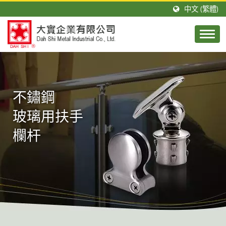
中文 (繁體)
不鏽鋼
玻璃用扶手
欄杆